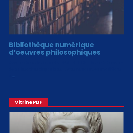
Bibliothèque numérique
d’oeuvres philosophiques
Avec le choix des formats .ePub et .PDF, plus de 30 œuvres
de philosophes disponibles. Livres numériques en éditions
«
…
Vitrine PDF