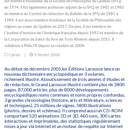
est membre-fondateur de la Société de Philosophie du Québec (SPQ)
en 1974. Il fut également archiviste-adjoint de la SPQ en 1981 et 1982
et membre du Comité de rédaction du Bulletin de la SPQ de 1981 à
1984. Il est aussi membre-fondateur de la Société de Philosophie des
régions au coeur du Québec en 2017. De plus, il est membre de
l`Institut d`histoire de l`Amérique française depuis 1993 et membre de
la Corporation du Salon du livre de Trois-Rivières depuis 2015. Il
collabore à PhiloTR depuis sa création en 2004.
Livres
|
9 février 2006
Au début de décembre 2005,les Éditions Larousse lance un
nouveau dictionnaire encyclopédique en 3 volumes,
richement illustré. Aboutissement de trois années d`études et
de rédaction, le Grand Larousse illustré contient plus de 2800
pages, 87,000 articles, plus de 8000 développements
encyclopédiques noms communs et noms propres confondus,
3 grandes chronologies (histoire, arts et littérature, sciences
et techniques), 25 millions de signes, 5800 illustrations
(photos, dessins et schémas). Il comprend aussi un CD-ROM
comportant 520 animations 2D et 3D, 460 sons, 300 cartes
interactives et imprimables, des statistiques régulièrement
mises à jour via Internet et un moteur de requête sur Internet