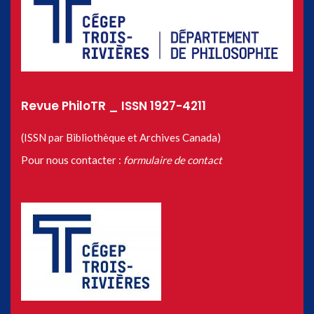
Revue PhiloTR _ ISSN 1927-4211
(ISSN par Bibliothèque et Archives Canada)
Pour nous contacter :
formulaire de contact