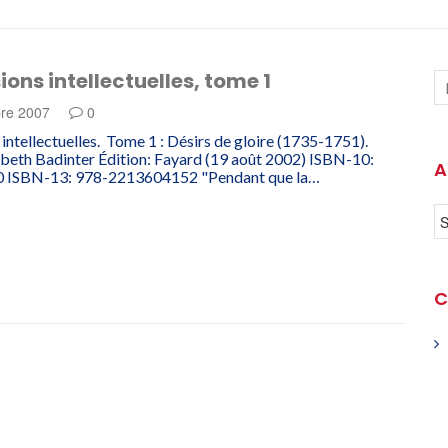
ions intellectuelles, tome 1
re 2007
0
 intellectuelles. Tome 1 : Désirs de gloire (1735-1751).
abeth Badinter Édition: Fayard (19 août 2002) ISBN-10:
A
 ISBN-13: 978-2213604152 "Pendant que la…
C