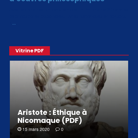
Avec le choix des formats .ePub et .PDF, plus de 30 œuvres
de philosophes disponibles. Livres numériques en éditions
«
…
Vitrine PDF
Aristote : Éthique à
Nicomaque (PDF)
15 mars 2020
0