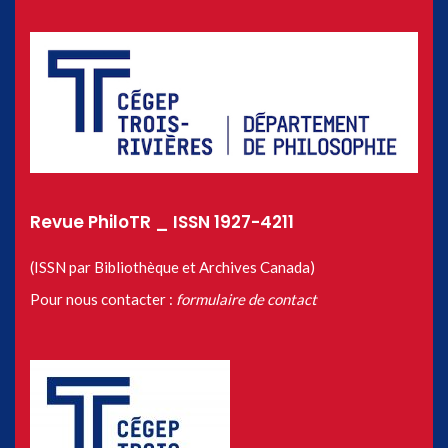
Revue PhiloTR _ ISSN 1927-4211
(ISSN par Bibliothèque et Archives Canada)
Pour nous contacter :
formulaire de contact