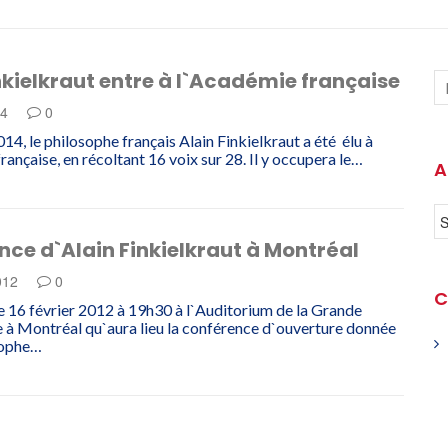
nkielkraut entre à l`Académie française
14
0
014, le philosophe français Alain Finkielkraut a été élu à
ançaise, en récoltant 16 voix sur 28. Il y occupera le…
A
ce d`Alain Finkielkraut à Montréal
2012
0
C
 le 16 février 2012 à 19h30 à l`Auditorium de la Grande
 à Montréal qu`aura lieu la conférence d`ouverture donnée
sophe…