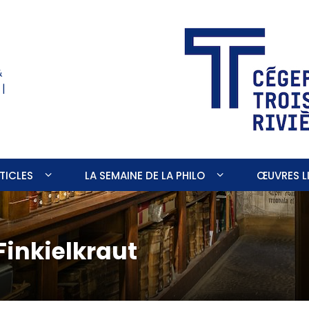
&
 |
TICLES
LA SEMAINE DE LA PHILO
ŒUVRES LI
Finkielkraut