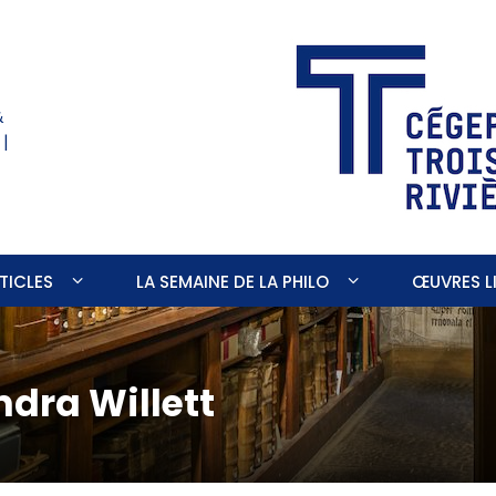
&
 |
TICLES
LA SEMAINE DE LA PHILO
ŒUVRES LI
ndra Willett