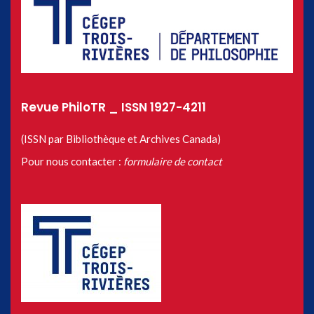
Revue PhiloTR _ ISSN 1927-4211
(ISSN par Bibliothèque et Archives Canada)
Pour nous contacter :
formulaire de contact