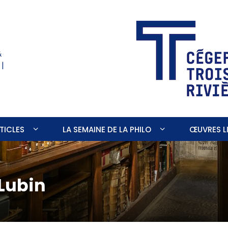
&
 |
TICLES
LA SEMAINE DE LA PHILO
ŒUVRES LI
Lubin