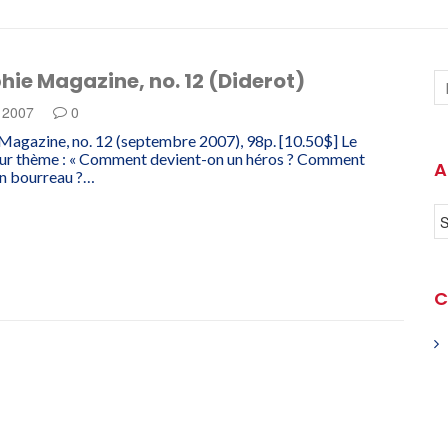
hie Magazine, no. 12 (Diderot)
e 2007
0
Magazine, no. 12 (septembre 2007), 98p. [10.50$] Le
our thème : « Comment devient-on un héros ? Comment
A
un bourreau ?…
C