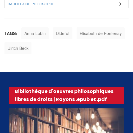
BAUDELAIRE PHILOSOPHE
TAGS:
Anna Lubin
Diderot
Elisabeth de Fontenay
Ulrich Beck
Bibliothèque d'oeuvres philosophiques
libres de droits | Rayons .epub et .pdf