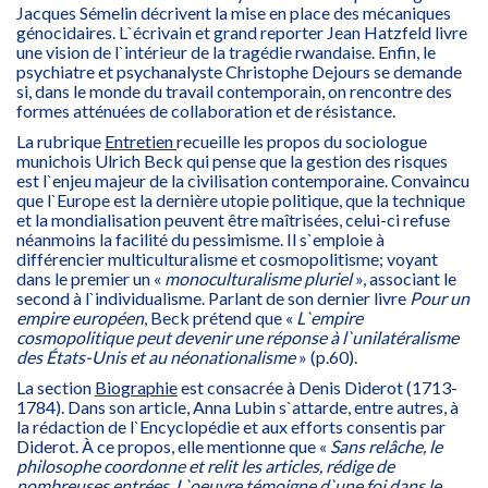
Jacques Sémelin décrivent la mise en place des mécaniques
génocidaires. L`écrivain et grand reporter Jean Hatzfeld livre
une vision de l`intérieur de la tragédie rwandaise. Enfin, le
psychiatre et psychanalyste Christophe Dejours se demande
si, dans le monde du travail contemporain, on rencontre des
formes atténuées de collaboration et de résistance.
La rubrique
Entretien
recueille les propos du sociologue
munichois Ulrich Beck qui pense que la gestion des risques
est l`enjeu majeur de la civilisation contemporaine. Convaincu
que l`Europe est la dernière utopie politique, que la technique
et la mondialisation peuvent être maîtrisées, celui-ci refuse
néanmoins la facilité du pessimisme. Il s`emploie à
différencier multiculturalisme et cosmopolitisme; voyant
dans le premier un «
monoculturalisme pluriel
», associant le
second à l`individualisme. Parlant de son dernier livre
Pour un
empire européen
, Beck prétend que «
L`empire
cosmopolitique peut devenir une réponse à l`unilatéralisme
des États-Unis et au néonationalisme
» (p.60).
La section
Biographie
est consacrée à Denis Diderot (1713-
1784). Dans son article, Anna Lubin s`attarde, entre autres, à
la rédaction de l`Encyclopédie et aux efforts consentis par
Diderot. À ce propos, elle mentionne que «
Sans relâche, le
philosophe coordonne et relit les articles, rédige de
nombreuses entrées. L`oeuvre témoigne d`une foi dans le