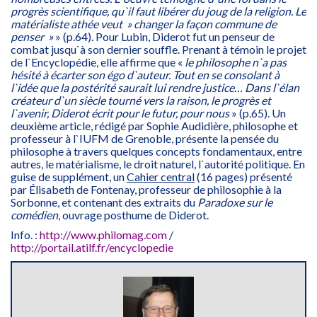
progrès scientifique, qu`il faut libérer du joug de la religion. Le
matérialiste athée veut » changer la façon commune de
penser »
» (p.64). Pour Lubin, Diderot fut un penseur de
combat jusqu`à son dernier souffle. Prenant à témoin le projet
de l`Encyclopédie, elle affirme que «
le philosophe n`a pas
hésité à écarter son égo d`auteur. Tout en se consolant à
l`idée que la postérité saurait lui rendre justice… Dans l`élan
créateur d`un siècle tourné vers la raison, le progrès et
l`avenir, Diderot écrit pour le futur, pour nous
» (p.65). Un
deuxième article, rédigé par Sophie Audidière, philosophe et
professeur à l`IUFM de Grenoble, présente la pensée du
philosophe à travers quelques concepts fondamentaux, entre
autres, le matérialisme, le droit naturel, l`autorité politique. En
guise de supplément, un
Cahier central
(16 pages) présenté
par Élisabeth de Fontenay, professeur de philosophie à la
Sorbonne, et contenant des extraits du
Paradoxe sur le
comédien
, ouvrage posthume de Diderot.
Info. :
http://www.philomag.com
/
http://portail.atilf.fr/encyclopedie