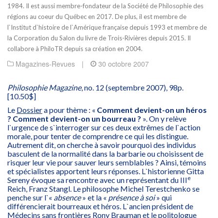
1984. Il est aussi membre-fondateur de la Société de Philosophie des
régions au coeur du Québec en 2017. De plus, il est membre de
l`Institut d`histoire de l`Amérique française depuis 1993 et membre de
la Corporation du Salon du livre de Trois-Rivières depuis 2015. Il
collabore à PhiloTR depuis sa création en 2004.
Magazines-Revues
|
30 octobre 2007
Philosophie Magazine
, no. 12 (septembre 2007), 98p.
[10.50$]
Le
Dossier
a pour thème : «
Comment devient-on un héros
? Comment devient-on un bourreau ?
». On y relève
l`urgence de s`interroger sur ces deux extrêmes de l`action
morale, pour tenter de comprendre ce qui les distingue.
Autrement dit, on cherche à savoir pourquoi des individus
basculent de la normalité dans la barbarie ou choisissent de
risquer leur vie pour sauver leurs semblables ? Ainsi, témoins
et spécialistes apportent leurs réponses. L`historienne Gitta
e
Sereny évoque sa rencontre avec un représentant du III
Reich, Franz Stangl. Le philosophe Michel Terestchenko se
penche sur l`«
absence
» et la «
présence à soi
» qui
différencierait bourreaux et héros. L`ancien président de
Médecins sans frontières Rony Brauman et le politologue