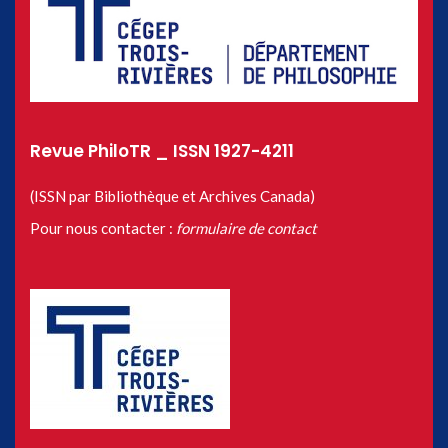
Revue PhiloTR _ ISSN 1927-4211
(ISSN par Bibliothèque et Archives Canada)
Pour nous contacter :
formulaire de contact