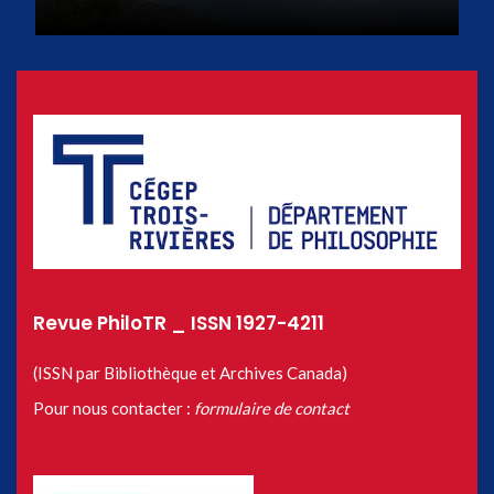
Revue PhiloTR _ ISSN 1927-4211
(ISSN par Bibliothèque et Archives Canada)
Pour nous contacter :
formulaire de contact