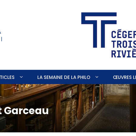
&
 |
TICLES
LA SEMAINE DE LA PHILO
ŒUVRES LI
t Garceau