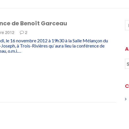
nce de Benoît Garceau
re 2012
2
di, le 16 novembre 2012 à 19h30 à la Salle Mélançon du
-Joseph, à Trois-Rivières qu`aura lieu la conférence de
A
au, o.m.i.…
C