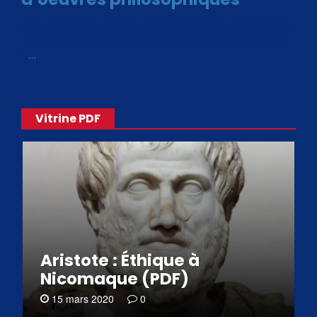
Avec le choix des formats .ePub et .PDF, plus de 30 œuvres
de philosophes disponibles. Livres numériques en éditions
«
…
Vitrine PDF
Aristote : Éthique à
Nicomaque (PDF)
15 mars 2020
0