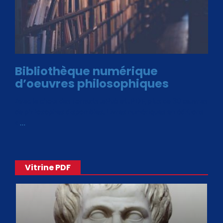
Bibliothèque numérique
d’oeuvres philosophiques
Avec le choix des formats .ePub et .PDF, plus de 30 œuvres
de philosophes disponibles. Livres numériques en éditions
«
…
Vitrine PDF