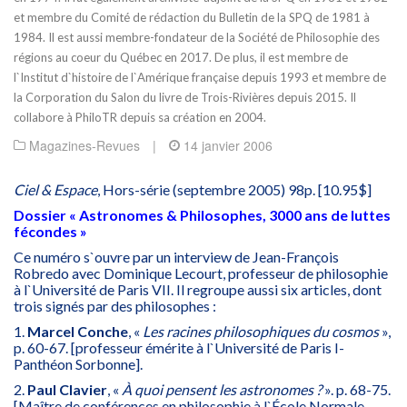
et membre du Comité de rédaction du Bulletin de la SPQ de 1981 à
1984. Il est aussi membre-fondateur de la Société de Philosophie des
régions au coeur du Québec en 2017. De plus, il est membre de
l`Institut d`histoire de l`Amérique française depuis 1993 et membre de
la Corporation du Salon du livre de Trois-Rivières depuis 2015. Il
collabore à PhiloTR depuis sa création en 2004.
Magazines-Revues
|
14 janvier 2006
Ciel & Espace
, Hors-série (septembre 2005) 98p. [10.95$]
Dossier « Astronomes & Philosophes, 3000 ans de luttes
fécondes »
Ce numéro s`ouvre par un interview de Jean-François
Robredo avec Dominique Lecourt, professeur de philosophie
à l`Université de Paris VII. Il regroupe aussi six articles, dont
trois signés par des philosophes :
1.
Marcel Conche
, «
Les racines philosophiques du cosmos
»,
p. 60-67. [professeur émérite à l`Université de Paris I-
Panthéon Sorbonne].
2.
Paul Clavier
, «
À quoi pensent les astronomes ?
». p. 68-75.
[Maître de conférences en philosophie à l`École Normale