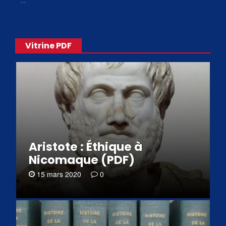
«
…
Vitrine PDF
Aristote : Éthique à
Nicomaque (PDF)
15 mars 2020
0