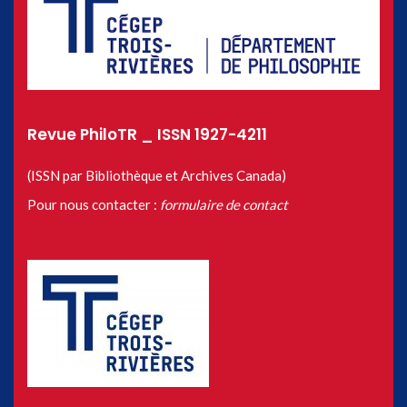
Revue PhiloTR _ ISSN 1927-4211
(ISSN par Bibliothèque et Archives Canada)
Pour nous contacter :
formulaire de contact