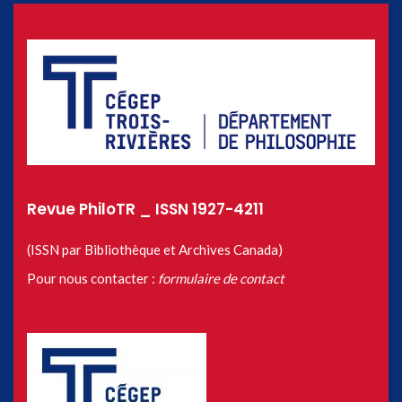
Revue PhiloTR _ ISSN 1927-4211
(ISSN par Bibliothèque et Archives Canada)
Pour nous contacter :
formulaire de contact