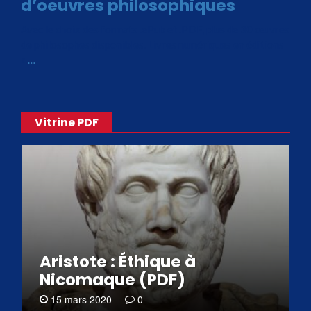
d’oeuvres philosophiques
Avec le choix des formats .ePub et .PDF, plus de 30 œuvres
de philosophes disponibles. Livres numériques en éditions
«
…
Vitrine PDF
Aristote : Éthique à
Nicomaque (PDF)
15 mars 2020
0