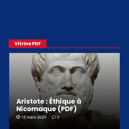
Avec le choix des formats .ePub et .PDF, plus de 30 œuvres
de philosophes disponibles. Livres numériques en éditions
«
…
Vitrine PDF
Aristote : Éthique à
Nicomaque (PDF)
15 mars 2020
0