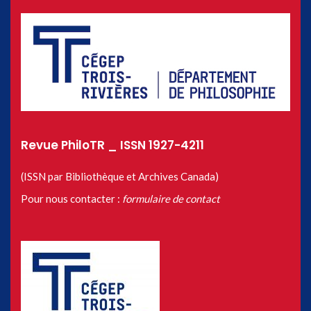
Revue PhiloTR _ ISSN 1927-4211
(ISSN par Bibliothèque et Archives Canada)
Pour nous contacter :
formulaire de contact