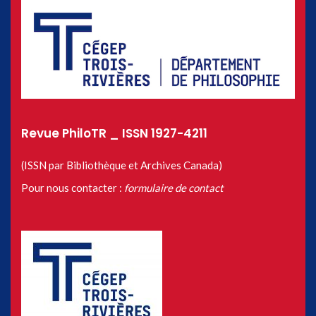
Revue PhiloTR _ ISSN 1927-4211
(ISSN par Bibliothèque et Archives Canada)
Pour nous contacter :
formulaire de contact