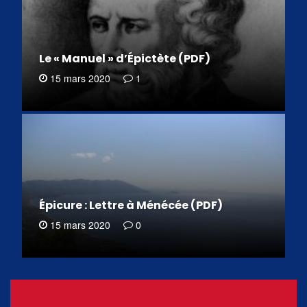
Le « Manuel » d’Épictète (PDF)
15 mars 2020
1
Épicure : Lettre à Ménécée (PDF)
15 mars 2020
0