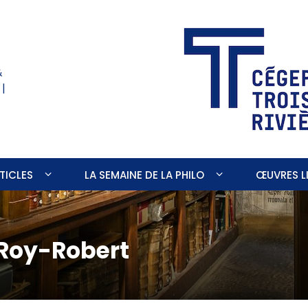
&
 |
TICLES
LA SEMAINE DE LA PHILO
ŒUVRES LI
 Roy-Robert