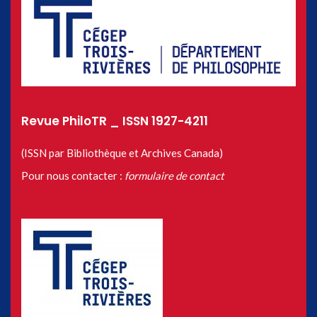
Revue PhiloTR _ ISSN 1927-4211
(ISSN par Bibliothèque et Archives Canada)
Pour nous contacter :
formulaire de contact