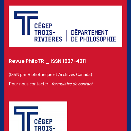
Revue PhiloTR _ ISSN 1927-4211
(ISSN par Bibliothèque et Archives Canada)
Pour nous contacter :
formulaire de contact