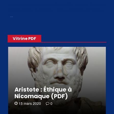
Avec le choix des formats .ePub et .PDF, plus de 30 œuvres
de philosophes disponibles. Livres numériques en éditions
«
…
Vitrine PDF
Aristote : Éthique à
Nicomaque (PDF)
15 mars 2020
0