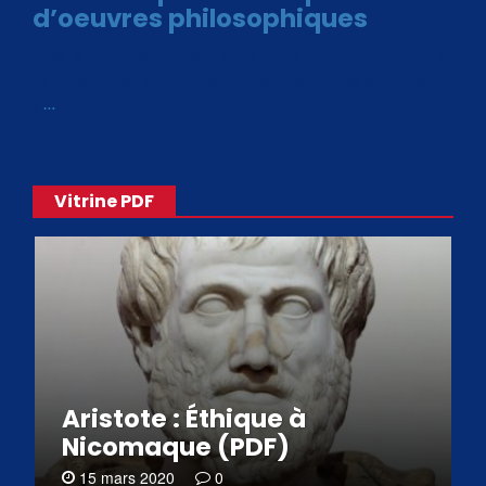
d’oeuvres philosophiques
Avec le choix des formats .ePub et .PDF, plus de 30 œuvres
de philosophes disponibles. Livres numériques en éditions
«
…
Vitrine PDF
Aristote : Éthique à
Nicomaque (PDF)
15 mars 2020
0