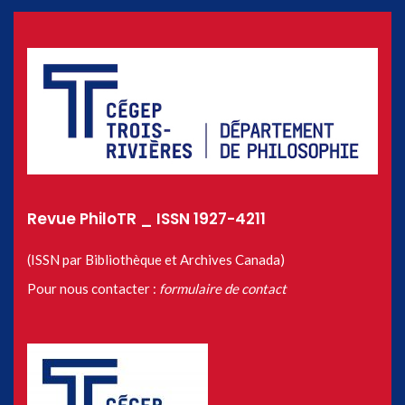
Revue PhiloTR _ ISSN 1927-4211
(ISSN par Bibliothèque et Archives Canada)
Pour nous contacter :
formulaire de contact