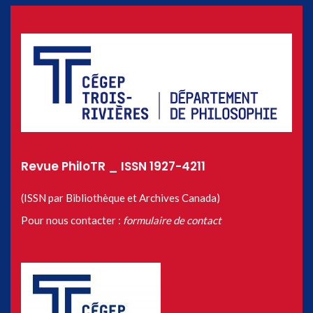
Revue PhiloTR _ ISSN 1927-4211
(ISSN par Bibliothèque et Archives Canada)
Pour nous contacter :
formulaire de contact