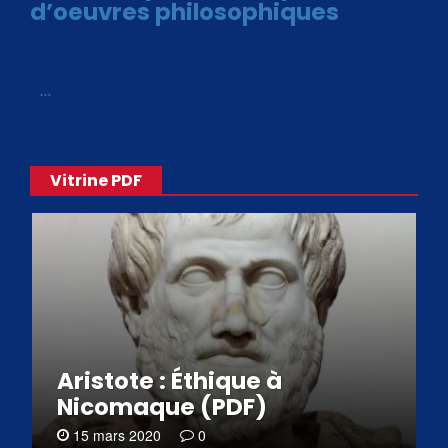
d’oeuvres philosophiques
Avec le choix des formats .ePub et .PDF, plus de 30 œuvres
de philosophes disponibles. Livres numériques en éditions
«
…
Vitrine PDF
Aristote : Éthique à
Nicomaque (PDF)
15 mars 2020
0