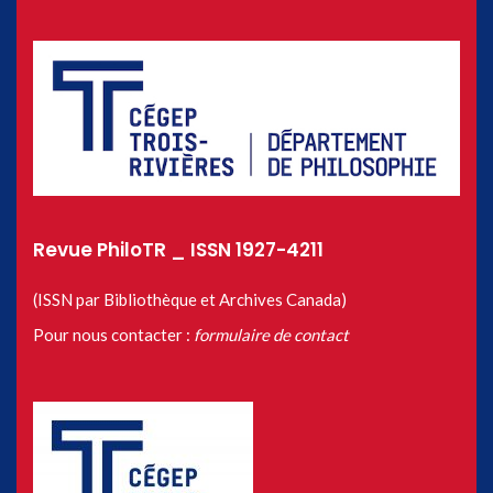
Revue PhiloTR _ ISSN 1927-4211
(ISSN par Bibliothèque et Archives Canada)
Pour nous contacter :
formulaire de contact