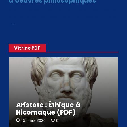
d’oeuvres philosophiques
Avec le choix des formats .ePub et .PDF, plus de 30 œuvres
de philosophes disponibles. Livres numériques en éditions
«
…
Vitrine PDF
Aristote : Éthique à
Nicomaque (PDF)
15 mars 2020
0