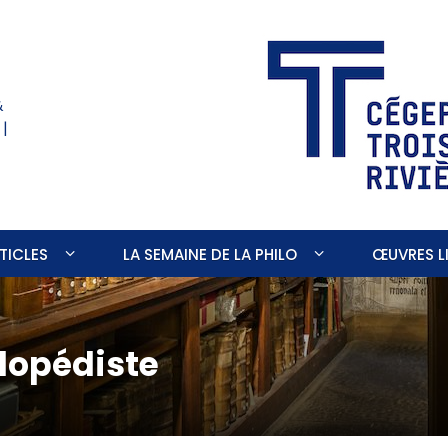
&
 |
TICLES
LA SEMAINE DE LA PHILO
ŒUVRES LI
lopédiste