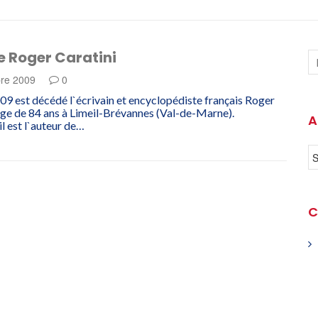
e Roger Caratini
re 2009
0
09 est décédé l`écrivain et encyclopédiste français Roger
`âge de 84 ans à Limeil-Brévannes (Val-de-Marne).
A
l est l`auteur de…
C