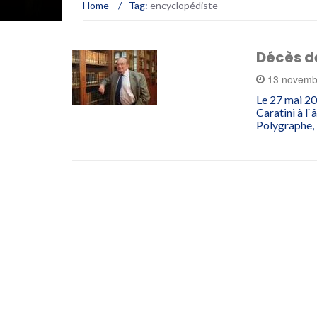
Home
/
Tag:
encyclopédiste
Décès d
13 novemb
Le 27 mai 20
Caratini à l
Polygraphe, i