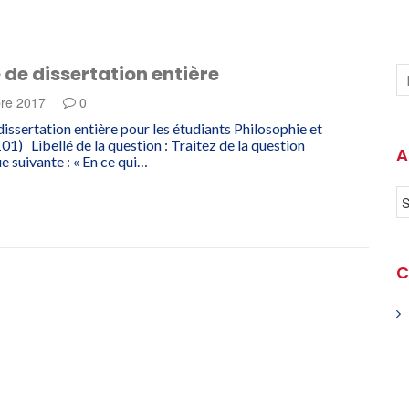
de dissertation entière
re 2017
0
issertation entière pour les étudiants Philosophie et
101) Libellé de la question : Traitez de la question
A
e suivante : « En ce qui…
C