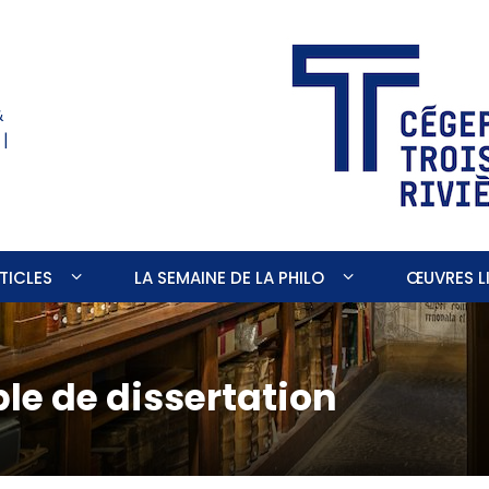
&
 |
TICLES
LA SEMAINE DE LA PHILO
ŒUVRES LI
le de dissertation