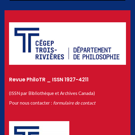
Revue PhiloTR _ ISSN 1927-4211
(ISSN par Bibliothèque et Archives Canada)
Pour nous contacter :
formulaire de contact