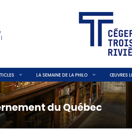
&
 |
TICLES
LA SEMAINE DE LA PHILO
ŒUVRES LI
ernement du Québec