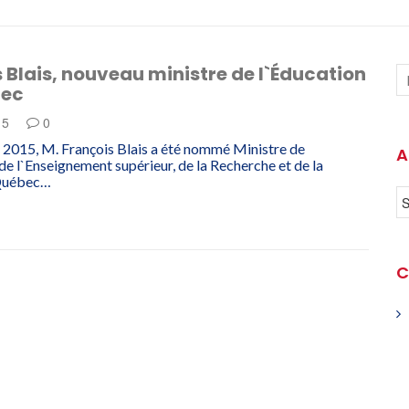
 Blais, nouveau ministre de l`Éducation
bec
15
0
r 2015, M. François Blais a été nommé Ministre de
A
 de l`Enseignement supérieur, de la Recherche et de la
 Québec…
C