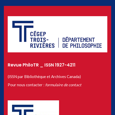
Revue PhiloTR _ ISSN 1927-4211
(ISSN par Bibliothèque et Archives Canada)
Pour nous contacter :
formulaire de contact