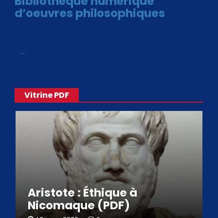
Bibliothèque numérique
d’oeuvres philosophiques
Avec le choix des formats .ePub et .PDF, plus de 30 œuvres
de philosophes disponibles. Livres numériques en éditions
«
…
Vitrine PDF
Aristote : Éthique à
Nicomaque (PDF)