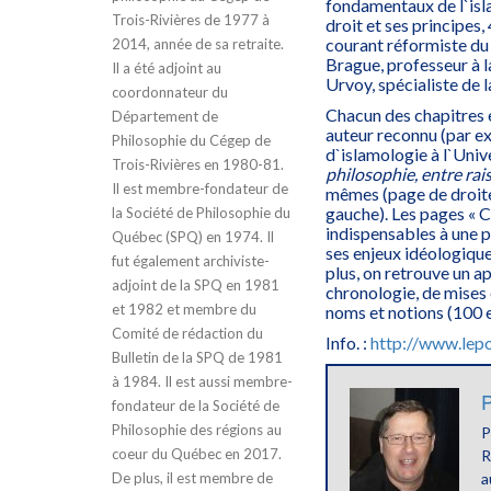
fondamentaux de l`islam
Trois-Rivières de 1977 à
droit et ses principes, 
courant réformiste du 
2014, année de sa retraite.
Brague, professeur à 
Il a été adjoint au
Urvoy, spécialiste de 
coordonnateur du
Chacun des chapitres e
Département de
auteur reconnu (par e
Philosophie du Cégep de
d`islamologie à l`Unive
Trois-Rivières en 1980-81.
philosophie, entre rai
Il est membre-fondateur de
mêmes (page de droite
gauche). Les pages « C
la Société de Philosophie du
indispensables à une p
Québec (SPQ) en 1974. Il
ses enjeux idéologique
fut également archiviste-
plus, on retrouve un a
adjoint de la SPQ en 1981
chronologie, de mises 
et 1982 et membre du
noms et notions (100 
Comité de rédaction du
Info. :
http://www.lepo
Bulletin de la SPQ de 1981
à 1984. Il est aussi membre-
P
fondateur de la Société de
Philosophie des régions au
P
coeur du Québec en 2017.
R
De plus, il est membre de
a