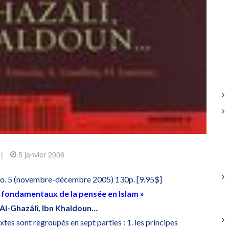
|
5 janvier 2006
 no. 5 (novembre-décembre 2005) 130p. [9.95$]
s fondamentaux de la pensée en Islam »
 Al-Ghazâlî, Ibn Khaldoun…
xtes sont regroupés en sept parties : 1. les principes