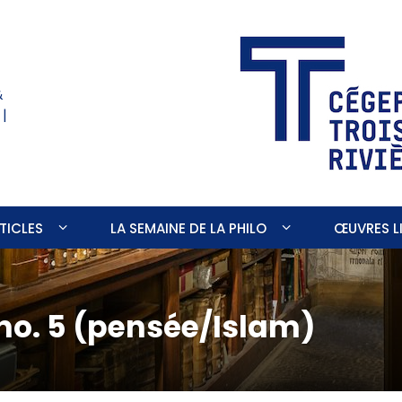
&
 |
TICLES
LA SEMAINE DE LA PHILO
ŒUVRES LI
 no. 5 (pensée/Islam)