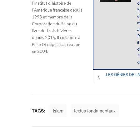
d
l`Institut d`histoire de
S
l`Amérique française depuis
é
1993 et membre de la
m
Corporation du Salon du
à
livre de Trois-Rivières
P
depuis 2015. Il collabore à
i
PhiloTR depuis sa création
d
en 2004.
T
c
LES GÉNIES DE LA
TAGS:
Islam
textes fondamentaux