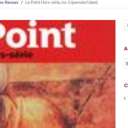
es-Revues
/
Le Point Hors-série, no. 5 (pensée/Islam)
A
C