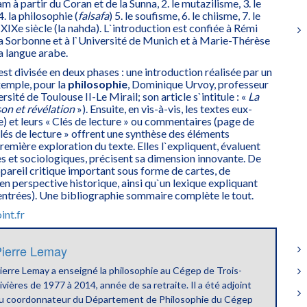
 à partir du Coran et de la Sunna, 2. le mutazilisme, 3. le
4. la philosophie (
falsafa
) 5. le soufisme, 6. le chiisme, 7. le
XIXe siècle (la nahda). L`introduction est confiée à Rémi
la Sorbonne et à l`Université de Munich et à Marie-Thérèse
la langue arabe.
st divisée en deux phases : une introduction réalisée par un
xemple, pour la
philosophie
, Dominique Urvoy, professeur
rsité de Toulouse II-Le Mirail; son article s`intitule : «
La
son et révélation
»). Ensuite, en vis-à-vis, les textes eux-
) et leurs « Clés de lecture » ou commentaires (page de
lés de lecture » offrent une synthèse des éléments
remière exploration du texte. Elles l`expliquent, évaluent
s et sociologiques, précisent sa dimension innovante. De
ppareil critique important sous forme de cartes, de
en perspective historique, ainsi qu`un lexique expliquant
entrées). Une bibliographie sommaire complète le tout.
int.fr
ierre Lemay
ierre Lemay a enseigné la philosophie au Cégep de Trois-
ivières de 1977 à 2014, année de sa retraite. Il a été adjoint
u coordonnateur du Département de Philosophie du Cégep