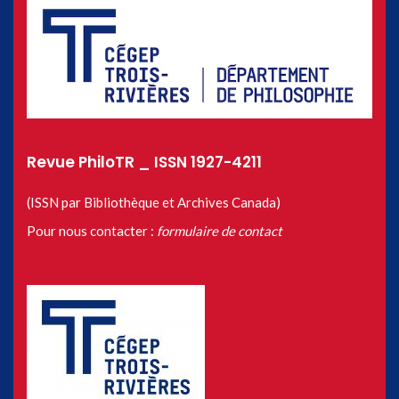
Revue PhiloTR _ ISSN 1927-4211
(ISSN par Bibliothèque et Archives Canada)
Pour nous contacter :
formulaire de contact