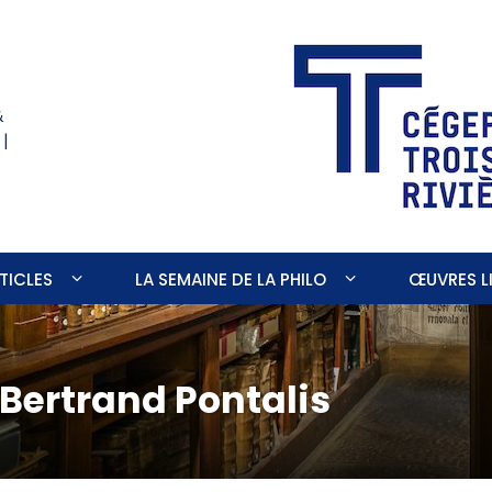
&
 |
TICLES
LA SEMAINE DE LA PHILO
ŒUVRES LI
Bertrand Pontalis