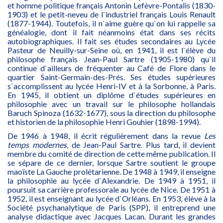
et homme politique français Antonin Lefèvre-Pontalis (1830-
1903) et le petit-neveu de l`industriel français Louis Renault
(1877-1944). Toutefois, il n`aime guère qu`on lui rappelle sa
généalogie, dont il fait néanmoins état dans ses récits
autobiographiques. Il fait ses études secondaires au Lycée
Pasteur de Neuilly-sur-Seine où, en 1941, il est l`élève du
philosophe français Jean-Paul Sartre (1905-1980) qu`il
continue d`ailleurs de fréquenter au Café de Flore dans le
quartier Saint-Germain-des-Prés. Ses études supérieures
s`accomplissent au lycée Henri-IV et à la Sorbonne, à Paris.
En 1945, il obtient un diplôme d`études supérieures en
philosophie avec un travail sur le philosophe hollandais
Baruch Spinoza (1632-1677), sous la direction du philosophe
et historien de la philosophie Henri Gouhier (1898-1994).
De 1946 à 1948, il écrit régulièrement dans la revue
Les
temps modernes
, de Jean-Paul Sartre. Plus tard, il devient
membre du comité de direction de cette même publication. Il
se sépare de ce dernier, lorsque Sartre soutient le groupe
maoïste La Gauche prolétarienne. De 1948 à 1949, il enseigne
la philosophie au lycée d`Alexandrie. De 1949 à 1951, il
poursuit sa carrière professorale au lycée de Nice. De 1951 à
1952, il est enseignant au lycée d`Orléans. En 1953, élève à la
Société psychanalytique de Paris (SPP), il entreprend une
analyse didactique avec Jacques Lacan. Durant les grandes