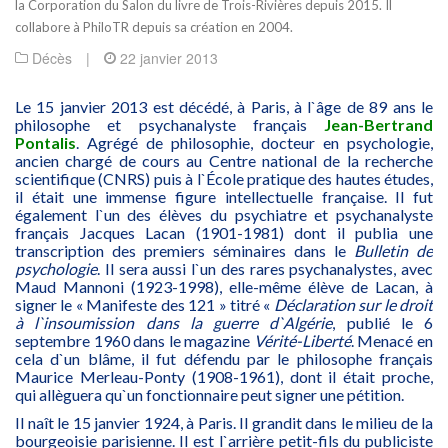
la Corporation du Salon du livre de Trois-Rivières depuis 2015. Il
collabore à PhiloTR depuis sa création en 2004.
Décès
|
22 janvier 2013
Le 15 janvier 2013 est décédé, à Paris, à l`âge de 89 ans le
philosophe et psychanalyste français
Jean-Bertrand
Pontalis
. Agrégé de philosophie, docteur en psychologie,
ancien chargé de cours au Centre national de la recherche
scientifique (CNRS) puis à l`École pratique des hautes études,
il était une immense figure intellectuelle française. Il fut
également l`un des élèves du psychiatre et psychanalyste
français Jacques Lacan (1901-1981) dont il publia une
transcription des premiers séminaires dans le
Bulletin de
psychologie
. Il sera aussi l`un des rares psychanalystes, avec
Maud Mannoni (1923-1998), elle-même élève de Lacan, à
signer le « Manifeste des 121 » titré «
Déclaration sur le droit
à l`insoumission dans la guerre d`Algérie
, publié le 6
septembre 1960 dans le magazine
Vérité-Liberté
. Menacé en
cela d`un blâme, il fut défendu par le philosophe français
Maurice Merleau-Ponty (1908-1961), dont il était proche,
qui allèguera qu`un fonctionnaire peut signer une pétition.
Il naît le 15 janvier 1924, à Paris. Il grandit dans le milieu de la
bourgeoisie parisienne. Il est l`arrière petit-fils du publiciste