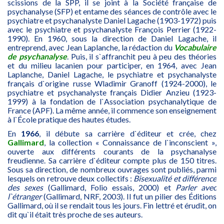
scissions de la SPP, il se joint à la Société française de
psychanalyse (SFP) et entame des séances de contrôle avec le
psychiatre et psychanalyste Daniel Lagache (1903-1972) puis
avec le psychiatre et psychanalyste François Perrier (1922-
1990). En 1960, sous la direction de Daniel Lagache, il
entreprend, avec Jean Laplanche, la rédaction du
Vocabulaire
de psychanalyse
. Puis, il s`affranchit peu à peu des théories
et du milieu lacanien pour participer, en 1964, avec Jean
Laplanche, Daniel Lagache, le psychiatre et psychanalyste
français d`origine russe Wladimir Granoff (1924-2000), le
psychiatre et psychanalyste français Didier Anzieu (1923-
1999) à la fondation de l`Association psychanalytique de
France (APF). La même année, il commence son enseignement
à l`École pratique des hautes études.
En
1966
, il débute sa carrière d`éditeur et crée, chez
Gallimard
, la collection « Connaissance de l`inconscient »,
ouverte aux différents courants de la psychanalyse
freudienne. Sa carrière d`éditeur compte plus de 150 titres.
Sous sa direction, de nombreux ouvrages sont publiés, parmi
lesquels on retrouve deux collectifs :
Bisexualité et différence
des sexes
(Gallimard, Folio essais, 2000) et
Parler avec
l`étranger
(Gallimard, NRF, 2003). Il fut un pilier des Éditions
Gallimard, où il se rendait tous les jours. Fin lettré et érudit, on
dit qu`il était très proche de ses auteurs.