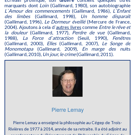
marquants dont
Loin
(Gallimard, 1980), son autobiographie
L`Amour des commencements
(Gallimard, 1986),
L`Enfant
des limbes
(Gallimard, 1998),
Un homme disparaît
(Gallimard, 1996),
Le Dormeur éveillé
(Mercure de France,
2004). Ajoutons à cela d`
autres livres
comme
Entre le rêve et
la douleur
(Gallimard, 1977),
Perdre de vue
(Gallimard,
1988),
La Force d`attraction
(Seuil, 1990),
Fenêtres
(Gallimard, 2000),
Elles
(Gallimard, 2007),
Le Songe de
Monomotapa
(Gallimard, 2009),
En marge des nu
its
(Gallimard, 2010),
Un jour, le crime
(Gallimard, 2011).
Pierre Lemay
Pierre Lemay a enseigné la philosophie au Cégep de Trois-
Rivières de 1977 à 2014, année de sa retraite. Il a été adjoint au