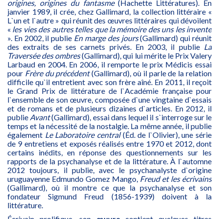
origines, origines du fantasme
(Hachette Littératures). En
janvier 1989, il crée, chez Gallimard, la collection littéraire «
L`un et l`autre » qui réunit des œuvres littéraires qui dévoilent
«
les vies des autres telles que la mémoire des uns les invente
». En 2002, il publie
En marge des jours
(Gallimard) qui réunit
des extraits de ses carnets privés. En 2003, il publie
La
Traversée des ombres
(Gallimard), qui lui mérite le Prix Valery
Larbaud en 2004. En 2006, il remporte le prix Médicis essai
pour
Frère du précédent
(Gallimard), où il parle de la relation
difficile qu`il entretient avec son frère aîné. En 2011, il reçoit
le Grand Prix de littérature de l`Académie française pour
l`ensemble de son œuvre, composée d`une vingtaine d`essais
et de romans et de plusieurs dizaines d`articles. En 2012, il
publie
Avant
(Gallimard), essai dans lequel il s`interroge sur le
temps et la nécessité de la nostalgie. La même année, il publie
également
Le Laboratoire central
(Éd. de l`Olivier), une série
de 9 entretiens et exposés réalisés entre 1970 et 2012, dont
certains inédits, en réponse des questionnements sur les
rapports de la psychanalyse et de la littérature. À l`automne
2012 toujours, il publie, avec le psychanalyste d`origine
uruguayenne Edmundo Gomez Mango,
Freud et les écrivains
(Gallimard), où il montre ce que la psychanalyse et son
fondateur Sigmund Freud (1856-1939) doivent à la
littérature.
Écrivain prolifique, son
œuvre
contient quelques titres