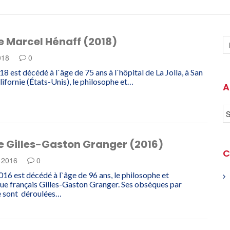
e Marcel Hénaff (2018)
2018
0
18 est décédé à l`âge de 75 ans à l`hôpital de La Jolla, à San
lifornie (États-Unis), le philosophe et…
A
e Gilles-Gaston Granger (2016)
C
e 2016
0
016 est décédé à l`âge de 96 ans, le philosophe et
e français Gilles-Gaston Granger. Ses obsèques par
e sont déroulées…