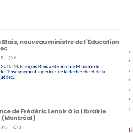
 Blais, nouveau ministre de l`Éducation
bec
15
0
r 2015, M. François Blais a été nommé Ministre de
 de l`Enseignement supérieur, de la Recherche et de la
 Québec…
ce de Frédéric Lenoir à la Librairie
s (Montréal)
 2015
0
L