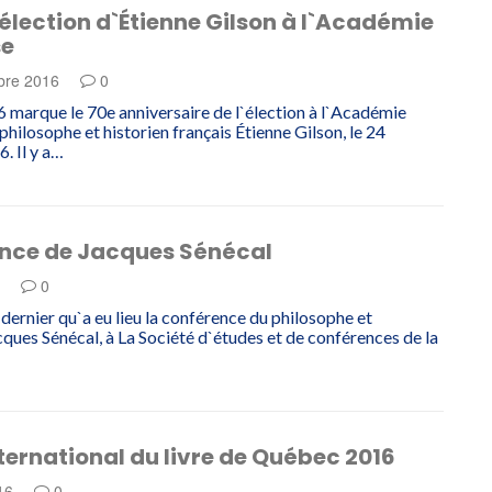
`élection d`Étienne Gilson à l`Académie
se
bre 2016
0
 marque le 70e anniversaire de l`élection à l`Académie
philosophe et historien français Étienne Gilson, le 24
. Il y a…
nce de Jacques Sénécal
6
0
 dernier qu`a eu lieu la conférence du philosophe et
cques Sénécal, à La Société d`études et de conférences de la
ternational du livre de Québec 2016
016
0