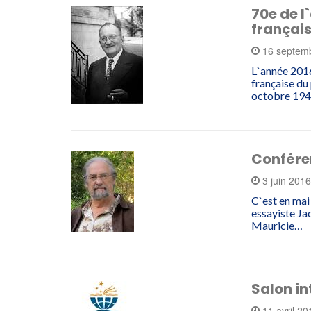
70e de l
françai
16 septem
L`année 2016
française du 
octobre 1946
Confére
3 juin 201
C`est en mai
essayiste Ja
Mauricie…
Salon in
11 avril 2