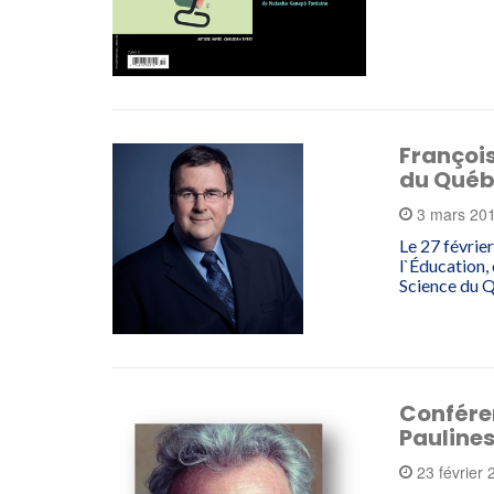
François
du Qué
3 mars 20
Le 27 févrie
l`Éducation,
Science du
Conféren
Pauline
23 février