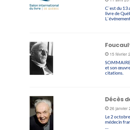
C`est du 13 a
livre de Qué
L`événemen
Foucault
15 février
SOMMAIRE Pr
et son œuvr
citations.
Décès d
26 janvier
Le 2 octobre
médecin fran
…