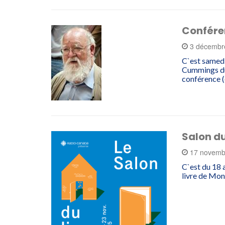
Conféren
3 décembr
C`est samedi
Cummings du
conférence (
Salon du
17 novemb
C`est du 18 
livre de Mon