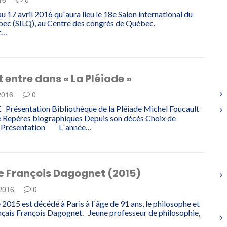
u 17 avril 2016 qu`aura lieu le 18e Salon international du
bec (SILQ), au Centre des congrès de Québec.
t…
 entre dans « La Pléiade »
 2016
0
ésentation Bibliothèque de la Pléiade Michel Foucault
e Repères biographiques Depuis son décès Choix de
 Présentation L`année…
e François Dagognet (2015)
 2016
0
 2015 est décédé à Paris à l`âge de 91 ans, le philosophe et
çais François Dagognet. Jeune professeur de philosophie,