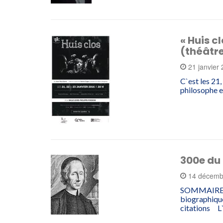
« Huis c
(théâtr
21 janvier
C`est les 21,
philosophe e
300e du
14 décemb
SOMMAIRE 1
biographiqu
citations L