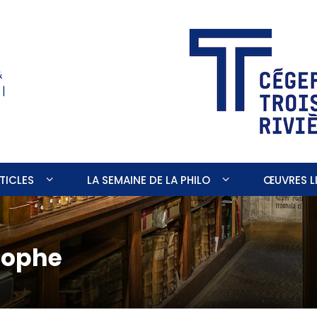
&
 |
TICLES
LA SEMAINE DE LA PHILO
ŒUVRES LI
sophe