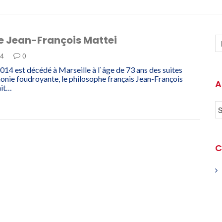
e Jean-François Mattei
14
0
014 est décédé à Marseille à l`âge de 73 ans des suites
nie foudroyante, le philosophe français Jean-François
A
ait…
C