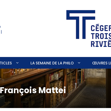
&
 |
TICLES
LA SEMAINE DE LA PHILO
ŒUVRES LI
François Mattei