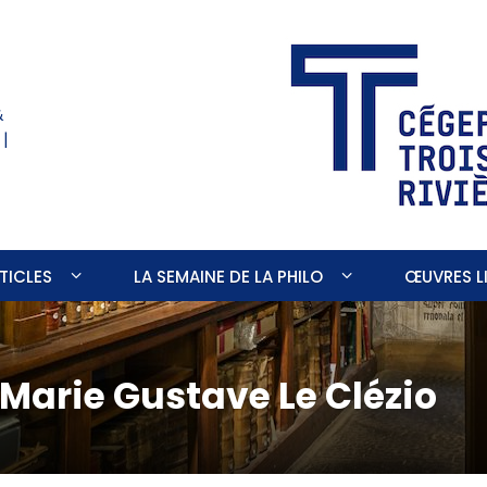
&
 |
TICLES
LA SEMAINE DE LA PHILO
ŒUVRES LI
Marie Gustave Le Clézio