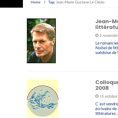
Home
/
Tag:
Jean-Marie Gustave Le Clézio
Jean-Mar
littérat
2 novembr
Le romancier
Nobel de lit
suédoise de
Colloqu
2008
15 octobr
C`est vendre
écrivains de
littératures