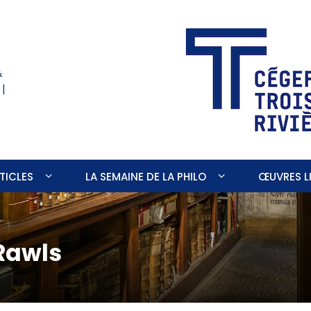
&
 |
TICLES
LA SEMAINE DE LA PHILO
ŒUVRES LI
Rawls