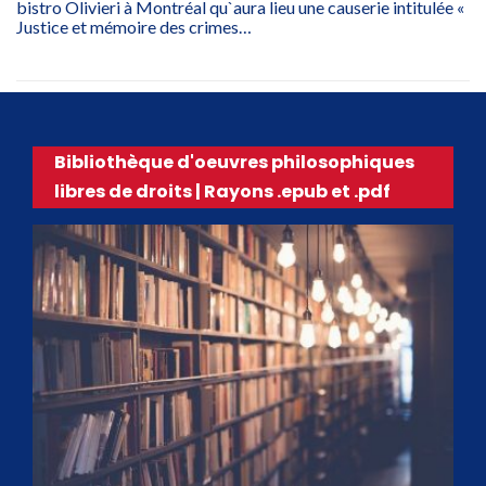
bistro Olivieri à Montréal qu`aura lieu une causerie intitulée «
Justice et mémoire des crimes…
Bibliothèque d'oeuvres philosophiques
libres de droits | Rayons .epub et .pdf