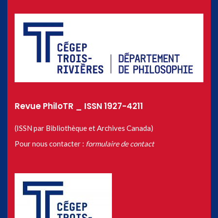
Revue PhiloTR _ ISSN 1927-4211
(ISSN par Bibliothèque et Archives Canada)
Pour nous contacter :
formulaire de contact