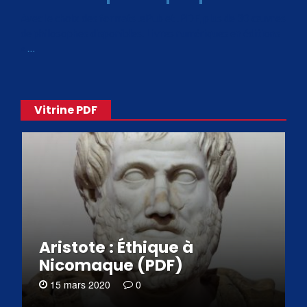
Avec le choix des formats .ePub et .PDF, plus de 30 œuvres
de philosophes disponibles. Livres numériques en éditions
«
…
Vitrine PDF
Aristote : Éthique à
Nicomaque (PDF)
15 mars 2020
0