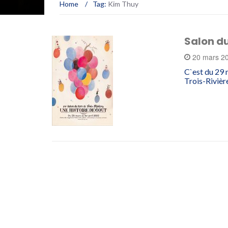
Home
/
Tag:
Kim Thuy
Salon du
20 mars 2
C`est du 29 m
Trois-Rivièr