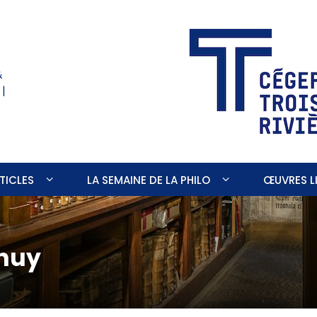
&
 |
TICLES
LA SEMAINE DE LA PHILO
ŒUVRES LI
Thuy