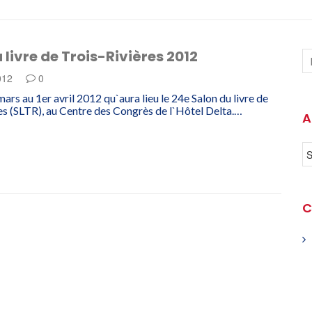
 livre de Trois-Rivières 2012
012
0
ars au 1er avril 2012 qu`aura lieu le 24e Salon du livre de
es (SLTR), au Centre des Congrès de l`Hôtel Delta.…
A
C