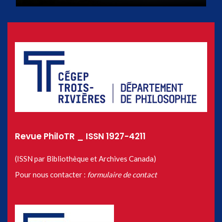
Revue PhiloTR _ ISSN 1927-4211
(ISSN par Bibliothèque et Archives Canada)
Pour nous contacter :
formulaire de contact