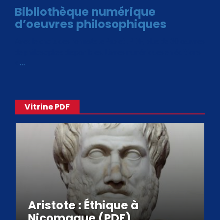
Bibliothèque numérique
d’oeuvres philosophiques
Avec le choix des formats .ePub et .PDF, plus de 30 œuvres
de philosophes disponibles. Livres numériques en éditions
«
…
Vitrine PDF
Aristote : Éthique à
Nicomaque (PDF)