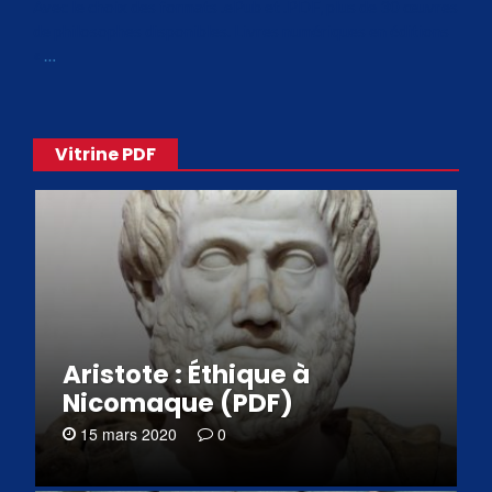
Avec le choix des formats .ePub et .PDF, plus de 30 œuvres
de philosophes disponibles. Livres numériques en éditions
«
…
Vitrine PDF
Aristote : Éthique à
Nicomaque (PDF)
15 mars 2020
0