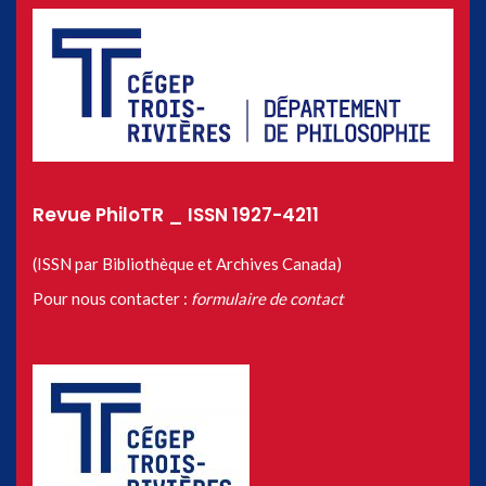
Revue PhiloTR _ ISSN 1927-4211
(ISSN par Bibliothèque et Archives Canada)
Pour nous contacter :
formulaire de contact