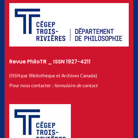
Revue PhiloTR _ ISSN 1927-4211
(ISSN par Bibliothèque et Archives Canada)
Pour nous contacter :
formulaire de contact