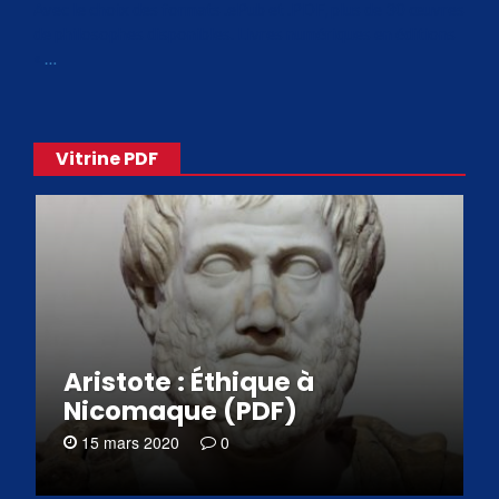
Avec le choix des formats .ePub et .PDF, plus de 30 œuvres
de philosophes disponibles. Livres numériques en éditions
«
…
Vitrine PDF
Aristote : Éthique à
Nicomaque (PDF)
15 mars 2020
0