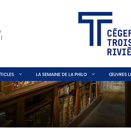
&
 |
TICLES
LA SEMAINE DE LA PHILO
ŒUVRES LI