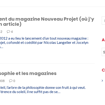
nt du magazine Nouveau Projet (où j’y
n article)
12
4
2012 a eu lieu le lancement d’un tout nouveau magazine :
A
et, cofondé et coédité par Nicolas Langelier et Jocelyn
n…
C
sophie et les magazines
2008
0
il, l’arbre de la philosophie donne son fruit à qui veut.
férence du soleil, il ne suffit pas de se…