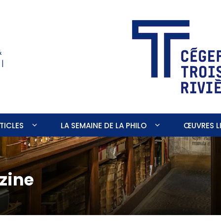
&
 |
TICLES
LA SEMAINE DE LA PHILO
ŒUVRES LI
zine