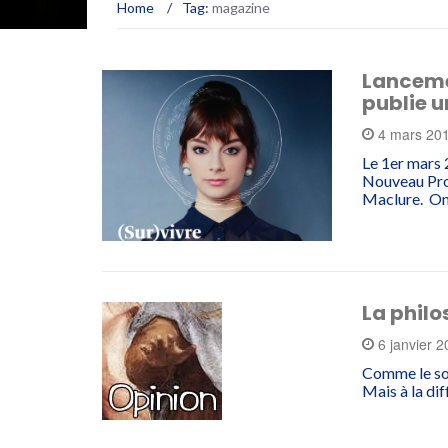
Home
/
Tag:
magazine
Lanceme
publie u
4 mars 20
Le 1er mars 
Nouveau Proj
Maclure. O
La philo
6 janvier 
Comme le sole
Mais à la dif