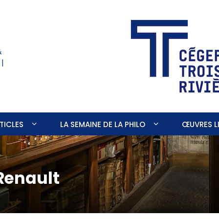
&
 |
TICLES
LA SEMAINE DE LA PHILO
ŒUVRES LI
Renault