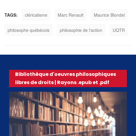
TAGS:
cléricalisme
Marc Renault
Maurice Blondel
philosophe québécois
philosophie de l'action
UQTR
Bibliothèque d'oeuvres philosophiques
libres de droits | Rayons .epub et .pdf