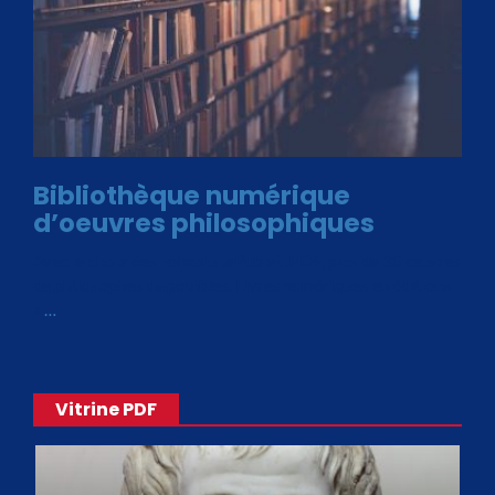
Bibliothèque numérique
d’oeuvres philosophiques
Avec le choix des formats .ePub et .PDF, plus de 30 œuvres
de philosophes disponibles. Livres numériques en éditions
«
…
Vitrine PDF