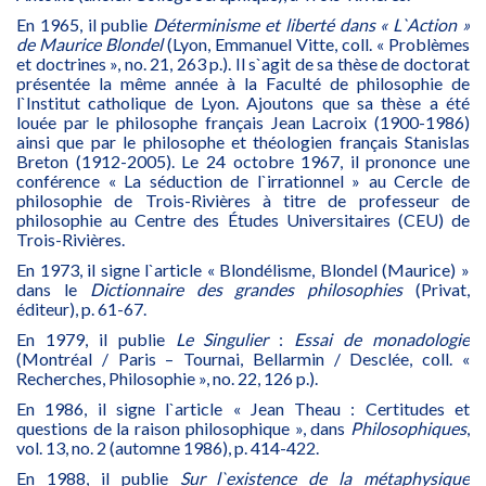
En 1965, il publie
Déterminisme et liberté dans « L`Action »
de Maurice Blondel
(Lyon, Emmanuel Vitte, coll. « Problèmes
et doctrines », no. 21, 263 p.). Il s`agit de sa thèse de doctorat
présentée la même année à la Faculté de philosophie de
l`Institut catholique de Lyon. Ajoutons que sa thèse a été
louée par le philosophe français Jean Lacroix (1900-1986)
ainsi que par le philosophe et théologien français Stanislas
Breton (1912-2005). Le 24 octobre 1967, il prononce une
conférence « La séduction de l`irrationnel » au Cercle de
philosophie de Trois-Rivières à titre de professeur de
philosophie au Centre des Études Universitaires (CEU) de
Trois-Rivières.
En 1973, il signe l`article « Blondélisme, Blondel (Maurice) »
dans le
Dictionnaire des grandes philosophies
(Privat,
éditeur), p. 61-67.
En 1979, il publie
Le Singulier
:
Essai de monadologie
(Montréal / Paris – Tournai, Bellarmin / Desclée, coll. «
Recherches, Philosophie », no. 22, 126 p.).
En 1986, il signe l`article « Jean Theau : Certitudes et
questions de la raison philosophique », dans
Philosophiques
,
vol. 13, no. 2 (automne 1986), p. 414-422.
En 1988, il publie
Sur l`existence de la métaphysique