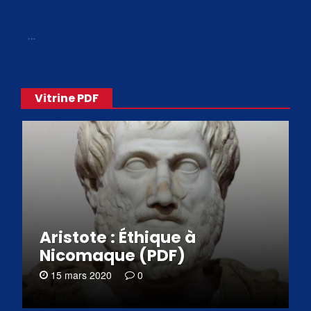
Avec le choix des formats .ePub et .PDF, plus de 30 œuvres
de philosophes disponibles. Livres numériques en éditions
«
…
Vitrine PDF
Aristote : Éthique à
Nicomaque (PDF)
15 mars 2020
0