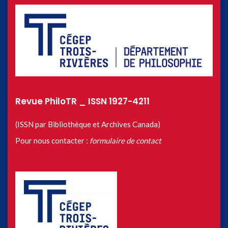
Revue PhiloTR _ ISSN 1927-4211
(ISSN par Bibliothèque et Archives Canada)
Pour nous contacter :
formulaire de contact