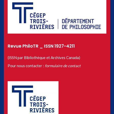
Revue PhiloTR _ ISSN 1927-4211
(ISSN par Bibliothèque et Archives Canada)
Pour nous contacter :
formulaire de contact