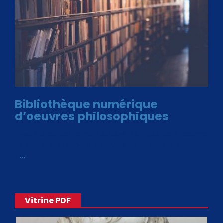
Bibliothèque numérique
d’oeuvres philosophiques
Avec le choix des formats .ePub et .PDF, plus de 30 œuvres
de philosophes disponibles. Livres numériques en éditions
«
…
Vitrine PDF